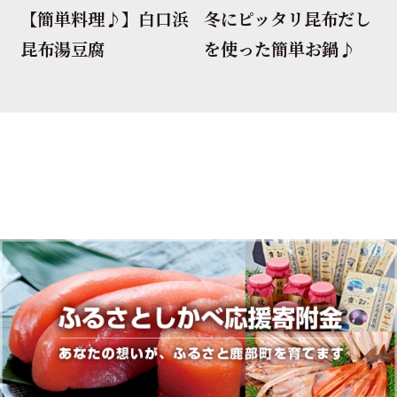
【簡単料理♪】白口浜
冬にピッタリ昆布だし
昆布湯豆腐
を使った簡単お鍋♪