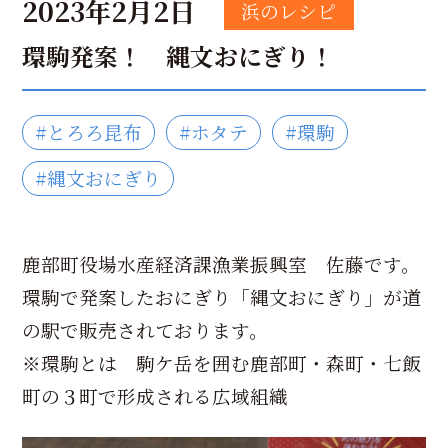
2023年2月2日
浜のレシピ
環駒発案！ 縄文おにぎり！
#とろろ昆布
#ホタテ
#環駒
#縄文おにぎり
鹿部町役場水産経済課漁業振興室 佐藤です。
環駒で発案したおにぎり「縄文おにぎり」が道
の駅で販売されております。
※環駒とは 駒ケ岳を囲む鹿部町・森町・七飯
町の３町で形成される広域組織