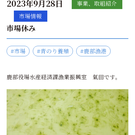
2023年9月28日
事業、取組紹介
市場情報
市場休み
#市場
#青のり養殖
#鹿部漁港
鹿部役場水産経済課漁業振興室 氣田です。