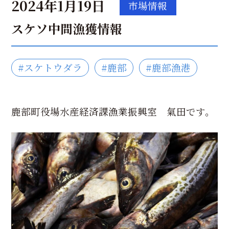
2024年1月19日
市場情報
スケソ中間漁獲情報
#スケトウダラ
#鹿部
#鹿部漁港
鹿部町役場水産経済課漁業振興室 氣田です。