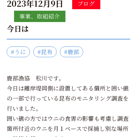
2023年12月9日
ブログ
事業、取組紹介
今日は
#うに
#昆布
#鹿部
鹿部漁協 松川です。
今日は離岸堤岡側に設置してある個所と囲い礁
の一部で行っている昆布のモニタリング調査を
行いました。
囲い礁の方ではウニの食害の影響も考慮し調査
箇所付近のウニを月１ペースで採捕し別な場所