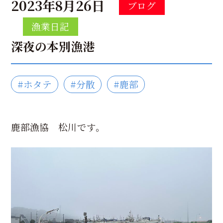
2023年8月26日
ブログ
漁業日記
深夜の本別漁港
#ホタテ
#分散
#鹿部
鹿部漁協 松川です。