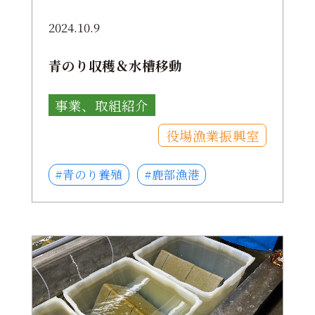
2024.10.9
青のり収穫＆水槽移動
事業、取組紹介
役場漁業振興室
#青のり養殖
#鹿部漁港