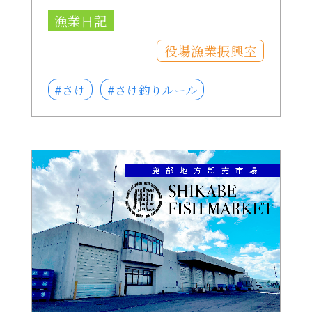
漁業日記
役場漁業振興室
#さけ
#さけ釣りルール