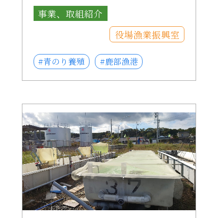
事業、取組紹介
役場漁業振興室
#青のり養殖
#鹿部漁港