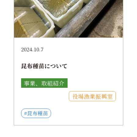
2024.10.7
昆布種苗について
事業、取組紹介
役場漁業振興室
#昆布種苗