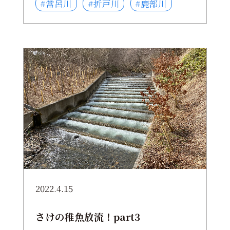
#常呂川
#折戸川
#鹿部川
2022.4.15
さけの稚魚放流！part3