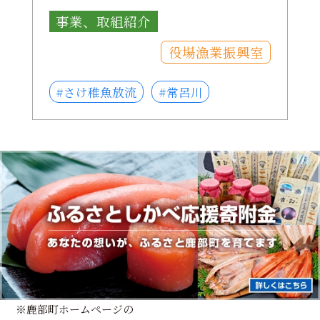
事業、取組紹介
役場漁業振興室
#さけ稚魚放流
#常呂川
※鹿部町ホームページの