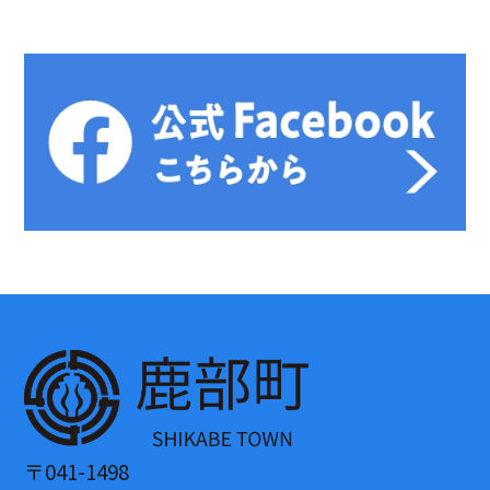
〒041-1498